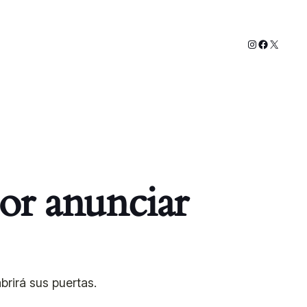
Instagram
Faceboo
X
or anunciar
rirá sus puertas.